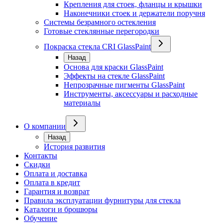
Крепления для стоек, фланцы и крышки
Наконечники стоек и держатели поручня
Системы безрамного остекления
Готовые стеклянные перегородки
Покраска стекла CRI GlassPaint
Назад
Основа для краски GlassPaint
Эффекты на стекле GlassPaint
Непрозрачные пигменты GlassPaint
Инструменты, аксессуары и расходные
материалы
О компании
Назад
История развития
Контакты
Скидки
Оплата и доставка
Оплата в кредит
Гарантия и возврат
Правила эксплуатации фурнитуры для стекла
Каталоги и брошюры
Обучение