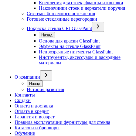
Крепления для стоек, фланцы и крышки
Наконечники стоек и держатели поручня
Системы безрамного остекления
Готовые стеклянные перегородки
Покраска стекла CRI GlassPaint
Назад
Основа для краски GlassPaint
Эффекты на стекле GlassPaint
Непрозрачные пигменты GlassPaint
Инструменты, аксессуары и расходные
материалы
О компании
Назад
История развития
Контакты
Скидки
Оплата и доставка
Оплата в кредит
Гарантия и возврат
Правила эксплуатации фурнитуры для стекла
Каталоги и брошюры
Обучение