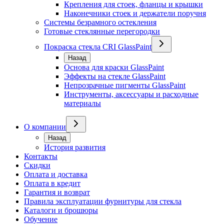
Крепления для стоек, фланцы и крышки
Наконечники стоек и держатели поручня
Системы безрамного остекления
Готовые стеклянные перегородки
Покраска стекла CRI GlassPaint
Назад
Основа для краски GlassPaint
Эффекты на стекле GlassPaint
Непрозрачные пигменты GlassPaint
Инструменты, аксессуары и расходные
материалы
О компании
Назад
История развития
Контакты
Скидки
Оплата и доставка
Оплата в кредит
Гарантия и возврат
Правила эксплуатации фурнитуры для стекла
Каталоги и брошюры
Обучение